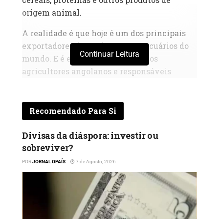
origem animal.
A realidade é que hoje é um dos principais
exportadores de produtos agropecuários do
Continuar Leitura
mundo. E é esta experiência que os
agricultores angolanos e responsáveis
brasileiros pretendem ver repercurtida em
Angola nos próximos tempos.
Recomendado Para Si
O ministro brasileiro da Agricultura, Carlos
Fávaro, disse peremptoriamente que Angola
Divisas da diáspora: investir ou
tem um enorme potencial para a
sobreviver?
autossuficiência alimentar. Agora, é preciso
POR
JORNAL OPAÍS
7 de Agosto, 2026
trabalho e um forte empenho para se atingir
tal desiderato.