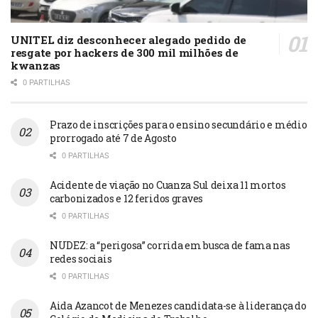
UNITEL diz desconhecer alegado pedido de
resgate por hackers de 300 mil milhões de
kwanzas
0 PARTILHAS
Prazo de inscrições para o ensino secundário e médio
prorrogado até 7 de Agosto
0 PARTILHAS
Acidente de viação no Cuanza Sul deixa 11 mortos
carbonizados e 12 feridos graves
0 PARTILHAS
NUDEZ: a “perigosa” corrida em busca de fama nas
redes sociais
0 PARTILHAS
Aida Azancot de Menezes candidata-se à liderança do