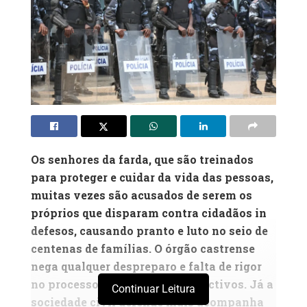
Os senhores da farda, que são treinados
para proteger e cuidar da vida das pessoas,
muitas vezes são acusados de serem os
próprios que disparam contra cidadãos in
defesos, causando pranto e luto no seio de
centenas de famílias. O órgão castrense
nega qualquer despreparo e falta de rigor
no processo de selecção dos efectivos. Já a
Continuar Leitura
sociedade civil defende mais acompanha