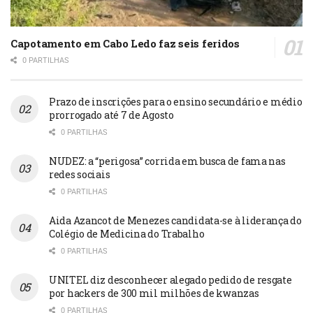
Capotamento em Cabo Ledo faz seis feridos
0 PARTILHAS
Prazo de inscrições para o ensino secundário e médio
prorrogado até 7 de Agosto
0 PARTILHAS
NUDEZ: a “perigosa” corrida em busca de fama nas
redes sociais
0 PARTILHAS
Aida Azancot de Menezes candidata-se à liderança do
Colégio de Medicina do Trabalho
0 PARTILHAS
UNITEL diz desconhecer alegado pedido de resgate
por hackers de 300 mil milhões de kwanzas
0 PARTILHAS