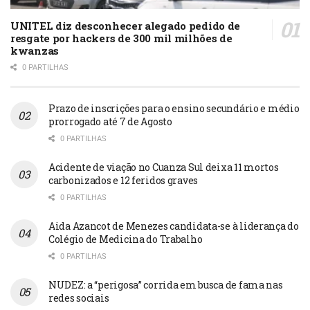
UNITEL diz desconhecer alegado pedido de
resgate por hackers de 300 mil milhões de
kwanzas
0 PARTILHAS
Prazo de inscrições para o ensino secundário e médio
prorrogado até 7 de Agosto
0 PARTILHAS
Acidente de viação no Cuanza Sul deixa 11 mortos
carbonizados e 12 feridos graves
0 PARTILHAS
Aida Azancot de Menezes candidata-se à liderança do
Colégio de Medicina do Trabalho
0 PARTILHAS
NUDEZ: a “perigosa” corrida em busca de fama nas
redes sociais