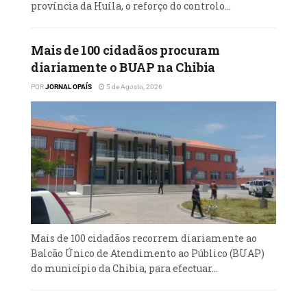
província da Huíla, o reforço do controlo...
Dezembro, após negociações que, segundo os
professores, ocorreram de forma unilateral
entre o Governo Provincial e a Direcção
Mais de 100 cidadãos procuram
Provincial do SINPROF.
diariamente o BUAP na Chibia
POR
JORNAL OPAÍS
5 de Agosto, 2026
POR: João Katombela, no Namibe
Mais de 100 cidadãos recorrem diariamente ao
Balcão Único de Atendimento ao Público (BUAP)
do município da Chibia, para efectuar...