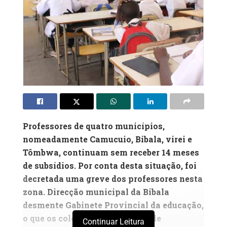
Professores de quatro municípios,
nomeadamente Camucuio, Bibala, virei e
Tômbwa, continuam sem receber 14 meses
de subsídios. Por conta desta situação, foi
decretada uma greve dos professores nesta
zona. Direcção municipal da Bibala
desmente Gabinete Provincial da educação,
o que os coloca numa situação de
Continuar Leitura