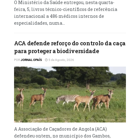
meses de subsídios em atraso, situação que
O Ministério da Saúde entregou, nesta quarta-
feira, 5, livros técnico-científicos de referência
motivou greves e desentendimentos
internacional a 486 médicos internos de
institucionais. Após assembleias de
especialidades, numa...
trabalhadores, o Sindicato Nacional dos
Professores (SINPROF) decretou uma greve
ACA defende reforço do controlo da caça
interpolada entre Setembro e Novembro de
para proteger a biodiversidade
2024. A paralisação foi suspensa ainda em
Setembro, depois de o governador provincial,
POR
JORNAL OPAÍS
5 de Agosto, 2026
Archer Mangueira, ter garantido no
município da Bibala que a situação seria
resolvida em 30 dias — prazo que não foi
cumprido.
A falta de avanços levou o SINPROF na
Bibala a convocar nova greve a partir de 19
de Novembro, exigindo o pagamento
A Associação de Caçadores de Angola (ACA)
integral dos subsídios em atraso. No entanto,
defendeu ontem, no município dos Gambos,
a paralisação foi novamente suspensa a 1 de