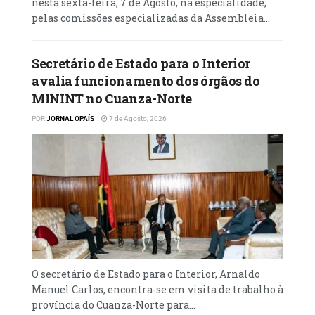
nesta sexta-feira, 7 de Agosto, na especialidade,
no direito internacional.
pelas comissões especializadas da Assembleia...
A Conferência Internacional sobre os Crimes
do Colonialismo em África: Rumo à
Secretário de Estado para o Interior
Reparação das Injustiças Históricas Através
avalia funcionamento dos órgãos do
da Criminalização do Colonialismo reunirá
MININT no Cuanza-Norte
titulares de pastas ministeriais,
POR
JORNAL OPAÍS
7 de Agosto, 2026
especialistas em direito, historiadores,
académicos e representantes de
organizações continentais e internacionais.
O evento consistirá numa Sessão Ministerial
de Alto Nível, seguida de uma série de
Sessões Paralelas Temáticas, com o objectivo
de aprofundar a reflexão, trocar
conhecimentos e desenvolver
O secretário de Estado para o Interior, Arnaldo
recomendações práticas para consolidar a
Manuel Carlos, encontra-se em visita de trabalho à
Declaração de Argel.
província do Cuanza-Norte para...