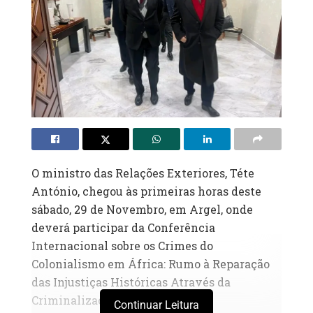
O ministro das Relações Exteriores, Téte
António, chegou às primeiras horas deste
sábado, 29 de Novembro, em Argel, onde
deverá participar da Conferência
Internacional sobre os Crimes do
Colonialismo em África: Rumo à Reparação
das Injustiças Históricas Através da
Criminalização do Colonialismo.
Continuar Leitura