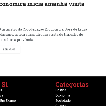
conómica inicia amanhã visita
O ministro da Coordenação Económica, José de Lima
Massano, inicia amanhã uma visita de trabalho de
dois dias à província...
LER MAIS
 Sí
Categorias
ís
Política
va
Economia
 Em Exame
Sociedade
Cultura