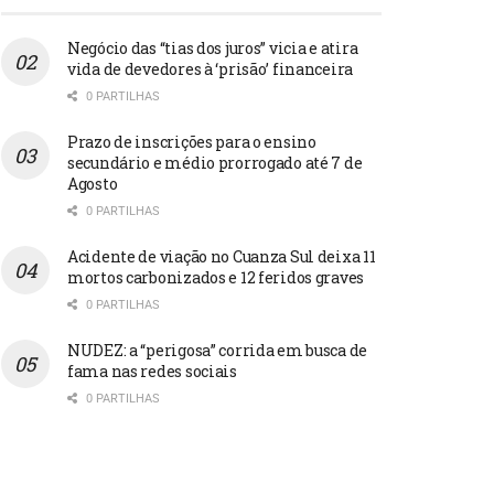
Negócio das “tias dos juros” vicia e atira
vida de devedores à ‘prisão’ financeira
0 PARTILHAS
Prazo de inscrições para o ensino
secundário e médio prorrogado até 7 de
Agosto
0 PARTILHAS
Acidente de viação no Cuanza Sul deixa 11
mortos carbonizados e 12 feridos graves
0 PARTILHAS
NUDEZ: a “perigosa” corrida em busca de
fama nas redes sociais
0 PARTILHAS