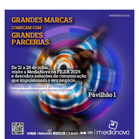
alteram profundamente a sua identidade
urbanística. Daí a designação de “parasitas
urbanos” utilizada por um dos convidados da
MFM. A expressão não deixa de ser feliz. Na
ciência, os parasitas prosperam quando
encontram um organismo fragilizado e
incapaz de se defender.
Nas centralidades, o fenómeno parece
obedecer à mesma lógica: as ocupações
irregulares multiplicam-se onde a
fiscalização é inexistente, a disciplina
urbanística é ignorada e a autoridade do
Estado se revela incapaz de impor as regras
que ela própria criou. Não são as construções
anárquicas que nascem por geração
espontânea; elas florescem porque alguém as
permite, as tolera ou simplesmente fecha os