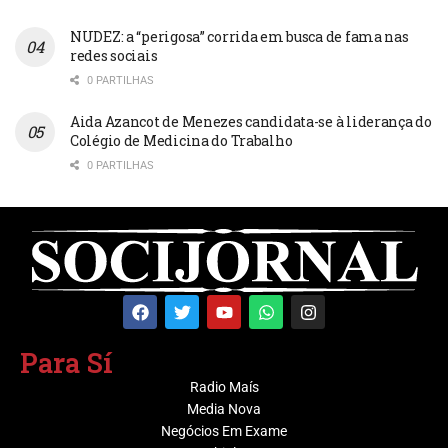
NUDEZ: a “perigosa” corrida em busca de fama nas
redes sociais
0 PARTILHAS
Aida Azancot de Menezes candidata-se à liderança do
Colégio de Medicina do Trabalho
0 PARTILHAS
Para Sí
Radio Maís
Media Nova
Negócios Em Exame