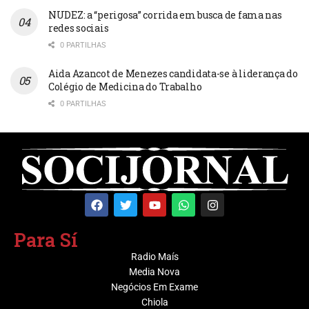
NUDEZ: a “perigosa” corrida em busca de fama nas
redes sociais
0 PARTILHAS
Aida Azancot de Menezes candidata-se à liderança do
Colégio de Medicina do Trabalho
0 PARTILHAS
Para Sí
Radio Maís
Media Nova
Negócios Em Exame
Chiola