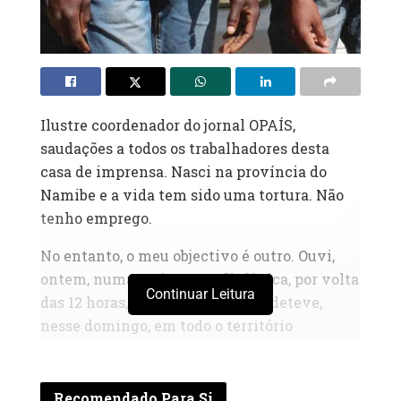
Ilustre coordenador do jornal OPAÍS,
saudações a todos os trabalhadores desta
casa de imprensa. Nasci na província do
Namibe e a vida tem sido uma tortura. Não
tenho emprego.
No entanto, o meu objectivo é outro. Ouvi,
ontem, numa emissora radiofónica, por volta
Continuar Leitura
das 12 horas, que a nossa Polícia deteve,
nesse domingo, em todo o território
nacional, 87 cidadãos implicados nos crimes
de homicídio, abuso sexual, ofensas à morte
física, roubos, furtos, posse de estupefaciente
Recomendado Para Si