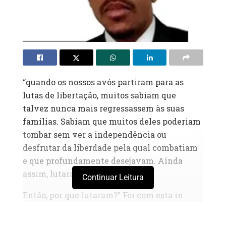
“quando os nossos avós partiram para as
lutas de libertação, muitos sabiam que
talvez nunca mais regressassem às suas
famílias. Sabiam que muitos deles poderiam
tombar sem ver a independência ou
desfrutar da liberdade pela qual combatiam
e que profundamente desejavam. Ainda
assim, lutaram.
Continuar Leitura
Então, por que lutaram?” Foi com esta in
quietação filosófica que o Profes sor Luís
Kandjimbo (2025), filósofo e ensaísta