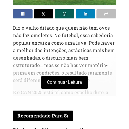
Diz o velho ditado que quem não tem ovos
não faz omeletes. No futebol, essa sabedoria
popular encaixa como uma luva. Pode haver
a melhor das intenções, astácticas mais bem
desenhadas, o discurso mais bem
estruturado… mas se não houver matéria-
prima em condições, o resultado raramente
será diferente do que temos visto.
Continuar Leitura
E o CAN 2025 está aí, como espelho duro, a
mostrar onde estamos e onde ainda
precisamos chegar. Depois de assistir aos
jogos das selecções mais cotadas do
Recomendado Para Si
continente, Marrocos, Nigéria, Argélia,