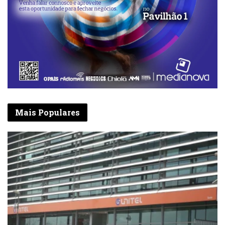
laboratório, e neste de 2025, Angola tem a
oportunidade de fazer uma análise profunda.
A paixão do nosso povo está lá, a vontade
dos jogadores, também. O talento puro e
bruto nós temos agora falta a coragem e a
visão de “sistematizar os processos para a
sua delapidação”.
Por: Luís Caetano
Mais Populares