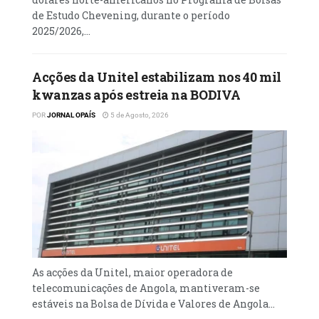
circulação em 17,10% e das reservas
de Estudo Chevening, durante o período
2025/2026,...
obrigatórias em moeda nacional em 7,45%,
sendo que as reservas livres em moeda
nacional reduziram em 5,72%. O relatório de
Acções da Unitel estabilizam nos 40 mil
contas avança que o agregado monetário em
kwanzas após estreia na BODIVA
moeda nacional, variável intermédia da
POR
JORNAL OPAÍS
5 de Agosto, 2026
política monetária, cres- ceu 16,52%. A subida
reflectiu-se no aumento dos outros depósitos
em moeda nacional, das notas e moedas em
poder do público e nos depósitos
transferíveis em moeda nacional em 24,78%,
15,16% e 11,22%, respectivamente.
Leia mais
em
As acções da Unitel, maior operadora de
telecomunicações de Angola, mantiveram-se
estáveis na Bolsa de Dívida e Valores de Angola...