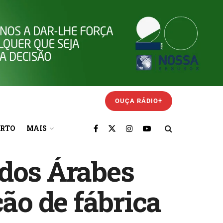
OUÇA RÁDIO+
ORTO
MAIS
ados Árabes
ção de fábrica