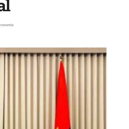
al
conomia