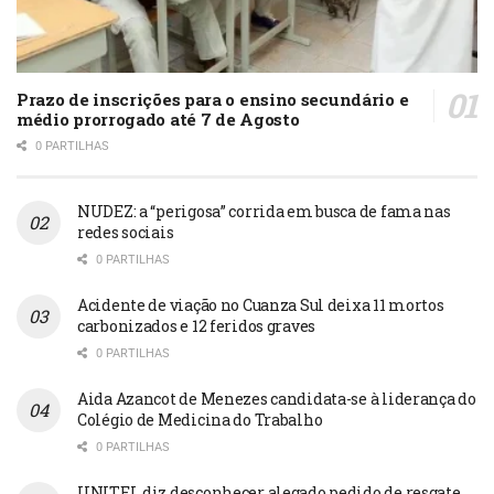
Prazo de inscrições para o ensino secundário e
médio prorrogado até 7 de Agosto
0 PARTILHAS
NUDEZ: a “perigosa” corrida em busca de fama nas
redes sociais
0 PARTILHAS
Acidente de viação no Cuanza Sul deixa 11 mortos
carbonizados e 12 feridos graves
0 PARTILHAS
Aida Azancot de Menezes candidata-se à liderança do
Colégio de Medicina do Trabalho
0 PARTILHAS
UNITEL diz desconhecer alegado pedido de resgate