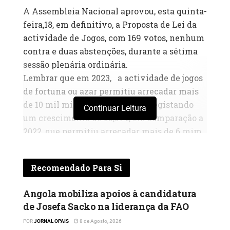
A Assembleia Nacional aprovou, esta quinta-
feira,18, em definitivo, a Proposta de Lei da
actividade de Jogos, com 169 votos, nenhum
contra e duas abstenções, durante a sétima
sessão plenária ordinária.
Lembrar que em 2023, a actividade de jogos
de fortuna ou azar permitiu arrecadar mais
de 10 mil milhões de kwanzas, registando
Continuar Leitura
um crescimento de 55,51%, em comparação a
2022, que permitiu arrecadar mais de 6 mim
milhões.
A receita média anual desta actividade se
Recomendado Para Si
situou em mais de 2,5 mil milhões de
kwanzas, o que indica que a arrecadação
Angola mobiliza apoios à candidatura
fiscal dos próximos exercícios pode
de Josefa Sacko na liderança da FAO
ultrapassar os montantes de 2023. De 2019 a
POR
JORNAL OPAIS
8 de Agosto, 2026
2023 foram emitidas um total de 104