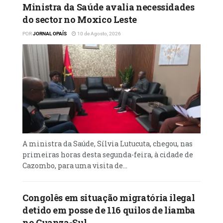
Social Obrigatória.
Ministra da Saúde avalia necessidades
do sector no Moxico Leste
A iniciativa pretende reforçar a cultura
POR
JORNAL OPAÍS
10 de Agosto, 2026
contributiva, incentivar a regularização das
contribuições sociais e valorizar instituições
que contribuem de forma responsável para a
sustentabilidade da segurança social no
país.
De acordo com o INSS, o “Certificado Verde”
simboliza responsabilidade social,
transparência contributiva e compromisso
A ministra da Saúde, Sílvia Lutucuta, chegou, nas
institucional, destacando a importância das
primeiras horas desta segunda-feira, à cidade de
contribuições para a garantia de direitos
Cazombo, para uma visita de...
fundamentais dos trabalhadores, como
reformas, pensões e proteção social para as
Congolês em situação migratória ilegal
famílias.
detido em posse de 116 quilos de liamba
no Cuanza-Sul