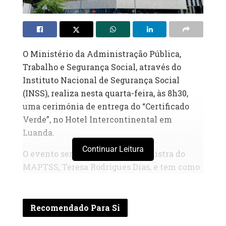
O Ministério da Administração Pública,
Trabalho e Segurança Social, através do
Instituto Nacional de Segurança Social
(INSS), realiza nesta quarta-feira, às 8h30,
uma cerimónia de entrega do “Certificado
Verde”, no Hotel Intercontinental em
Luanda.
Continuar Leitura
O evento será presidido pela ministra do
MAPTSS, Teresa Rodrigues Dias, e tem como
objectivo reconhecer entidades
empregadoras que têm demonstrado
cumprimento contínuo das suas obrigações
Recomendado Para Si
contributivas no Sistema de Protecção