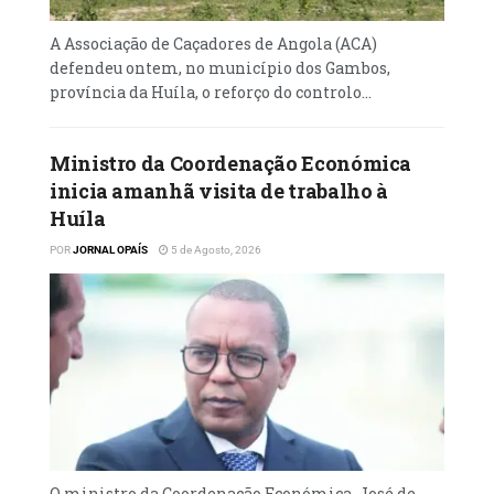
suas Bases de Dados na APD.
A Associação de Caçadores de Angola (ACA)
A APD recebe do cidadão, por via dos
defendeu ontem, no município dos Gambos,
diferentes canais de comunicação,
província da Huíla, o reforço do controlo...
denúncias sobre violações das regras de
tratamento de dados pessoais.
Ministro da Coordenação Económica
inicia amanhã visita de trabalho à
Huíla
POR
JORNAL OPAÍS
5 de Agosto, 2026
O ministro da Coordenação Económica, José de