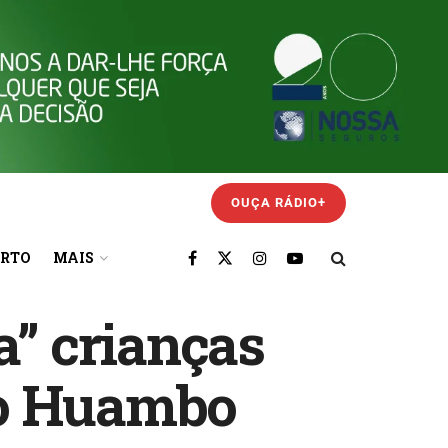
OUÇA RÁDIO+
ORTO
MAIS
a” crianças
no Huambo