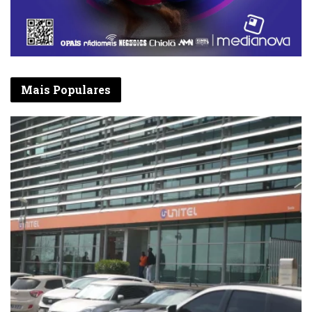
funcionem à bate- ria – justifica Quinjila
Hebo, citando, a título de exemplo, os de
Cafunfo e Luau.
A central fotovoltaica do Biópio dispõe de
Mais Populares
tecnologia de ponta que tem obrigado a que,
volta-e-meia, a MCA submeta os seus
funcionários à accção de capacitação com
especialistas de origem de parte
considerável do equipamento em uso,
nomeadamente Estados Unidos da América,
Índia e Portugal, para citar apenas estes.
Dada a dimensão do projecto, a limpeza é
feita com recurso a robôs. Conta com
câmeras de vídeo-vigilâcia, para-raios
espalhados pelo parque todo.