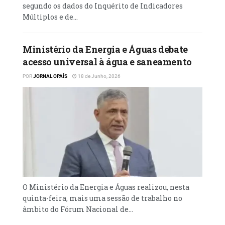
segundo os dados do Inquérito de Indicadores
estava previsto para ser liquidado nos anos
Múltiplos e de...
seguintes. Entretanto, com o descalabro
eleitoral que a coligação teve, nas eleições
do ano passado, em que viu perder os seus 16
Ministério da Energia e Águas debate
lugares no Parlamento, a coligação, liderada
acesso universal à água e saneamento
por Manuel Fernandes, pode- rá não honrar
POR
JORNAL OPAÍS
18 de Junho, 2026
com o compromisso e os termos acertados
com os fornecedores por dificuldades
financeiras.
O seu presidente, Manuel Fernandes, admitiu
que a organização está numa situação
financeira difícil que poderá, de alguma
forma, inviabilizar o pagamento da dívida
que vem da gestão do fundador da coligação,
O Ministério da Energia e Águas realizou, nesta
quinta-feira, mais uma sessão de trabalho no
Abel Chivukuvuku. “Não se pode dar sem ter.
âmbito do Fórum Nacional de...
E é uma divida que não foi contraída na