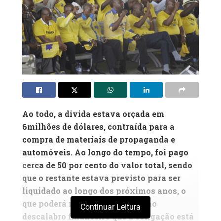
Ao todo, a divida estava orçada em
6milhões de dólares, contraída para a
compra de materiais de propaganda e
automóveis. Ao longo do tempo, foi pago
cerca de 50 por cento do valor total, sendo
que o restante estava previsto para ser
liquidado ao longo dos próximos anos, o
que poderá não acontecer face ao
Continuar Leitura
descalabro financeiro que a coligação está