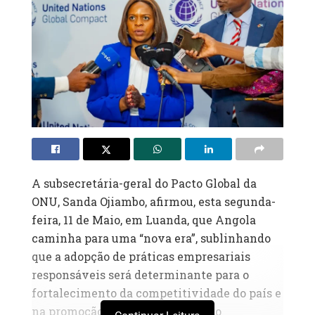
A subsecretária-geral do Pacto Global da
ONU, Sanda Ojiambo, afirmou, esta segunda-
feira, 11 de Maio, em Luanda, que Angola
caminha para uma “nova era”, sublinhando
que a adopção de práticas empresariais
responsáveis será determinante para o
fortalecimento da competitividade do país e
na promoção do desenvolvimento