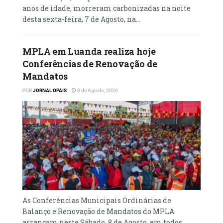
anos de idade, morreram carbonizadas na noite
De acordo com um comunicado, o
desta sexta-feira, 7 de Agosto, na...
lançamento da Rede Angola integra a
estratégia global do Pacto Global da ONU de
MPLA em Luanda realiza hoje
expandir a sua presença internacional e
Conferências de Renovação de
fortalecer ecossistemas locais de negócios
Mandatos
responsáveis, envolvendo empresas,
POR
JORNAL OPAIS
8 de Agosto, 2026
governos e organizações da sociedade civil
na promoção do investimento sustentável e
do crescimento inclusivo.
As Conferências Municipais Ordinárias de
Balanço e Renovação de Mandatos do MPLA
arrancam neste Sábado, 8 de Agosto, em todos...