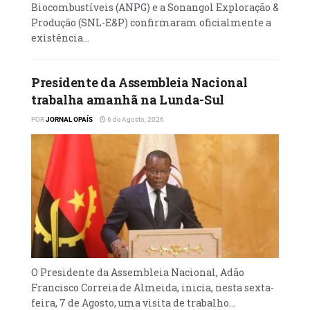
Biocombustíveis (ANPG) e a Sonangol Exploração &
das Nações Unidas.
Produção (SNL-E&P) confirmaram oficialmente a
existência...
Presidente da Assembleia Nacional
trabalha amanhã na Lunda-Sul
POR
JORNAL OPAÍS
6 de Agosto, 2026
O Presidente da Assembleia Nacional, Adão
Francisco Correia de Almeida, inicia, nesta sexta-
feira, 7 de Agosto, uma visita de trabalho...