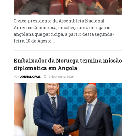
hoje somos testemunhas deste facto pela
visita que está a realizar à República de
Angola”, disse, Téte António.
O vice-presidente da Assembleia Nacional,
Américo Cuononoca, encabeça uma delegação
O programa de visita do Chefe de Estado
angolana que participa, a partir desta segunda-
namibiano a Angola, de pouco mais de 24
feira, 10 de Agosto,...
horas, incluiu, ainda, visitas a algumas
fábricas na Zona Económica Especial (ZEE),
Embaixador da Noruega termina missão
no município de Viana.
diplomática em Angola
POR
JORNAL OPAÍS
10 de Agosto, 2026