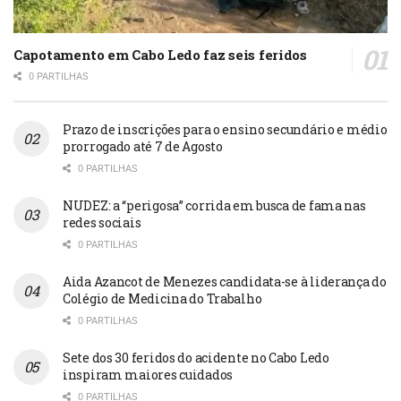
Capotamento em Cabo Ledo faz seis feridos
0 PARTILHAS
Prazo de inscrições para o ensino secundário e médio
prorrogado até 7 de Agosto
0 PARTILHAS
NUDEZ: a “perigosa” corrida em busca de fama nas
redes sociais
0 PARTILHAS
Aida Azancot de Menezes candidata-se à liderança do
Colégio de Medicina do Trabalho
0 PARTILHAS
Sete dos 30 feridos do acidente no Cabo Ledo
inspiram maiores cuidados
0 PARTILHAS