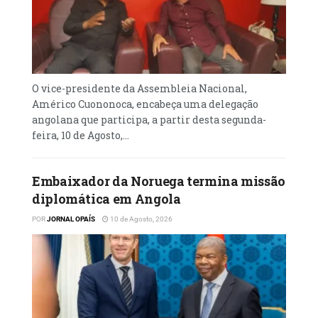
religioso, porém de um mais velho que pode
apresentar os seus conselhos. A este
respeito, disse ter dado alguns conselhos que
o poderão fortalecer cada vez mais e
também servirão de lições ao Presidente do
O vice-presidente da Assembleia Nacional,
Américo Cuononoca, encabeça uma delegação
MPLA
angolana que participa, a partir desta segunda-
feira, 10 de Agosto,...
Embaixador da Noruega termina missão
diplomática em Angola
POR
JORNAL OPAÍS
10 de Agosto, 2026