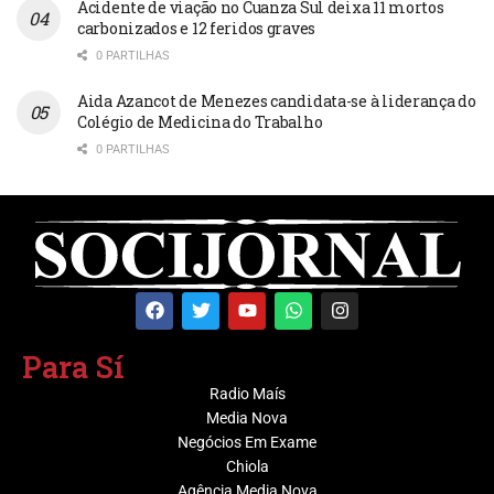
Acidente de viação no Cuanza Sul deixa 11 mortos
carbonizados e 12 feridos graves
0 PARTILHAS
Aida Azancot de Menezes candidata-se à liderança do
Colégio de Medicina do Trabalho
0 PARTILHAS
Para Sí
Radio Maís
Media Nova
Negócios Em Exame
Chiola
Agência Media Nova