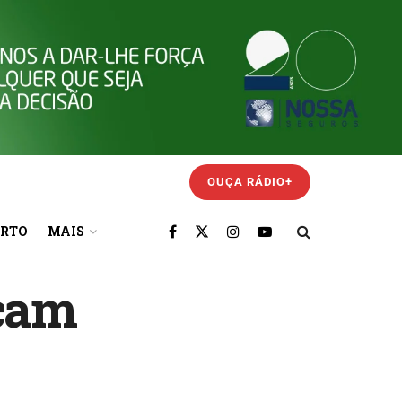
OUÇA RÁDIO+
ORTO
MAIS
rçam