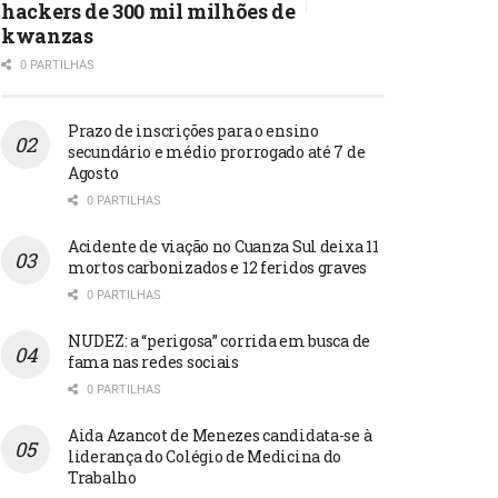
hackers de 300 mil milhões de
kwanzas
0 PARTILHAS
Prazo de inscrições para o ensino
secundário e médio prorrogado até 7 de
Agosto
0 PARTILHAS
Acidente de viação no Cuanza Sul deixa 11
mortos carbonizados e 12 feridos graves
0 PARTILHAS
NUDEZ: a “perigosa” corrida em busca de
fama nas redes sociais
0 PARTILHAS
Aida Azancot de Menezes candidata-se à
liderança do Colégio de Medicina do
Trabalho