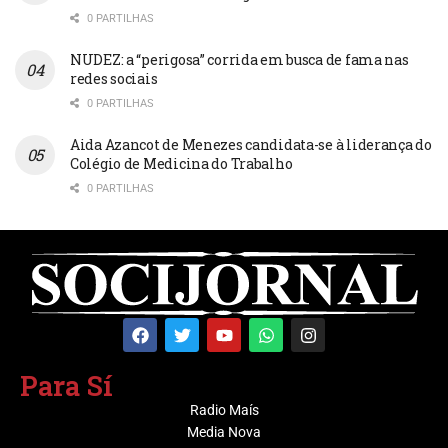
0 PARTILHAS
NUDEZ: a “perigosa” corrida em busca de fama nas
redes sociais
0 PARTILHAS
Aida Azancot de Menezes candidata-se à liderança do
Colégio de Medicina do Trabalho
0 PARTILHAS
Para Sí
Radio Maís
Media Nova