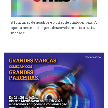
fundo, a visita do papa americano à África
revela algo desconfortável para o mundo
lusófono: Portugal e Brasil continuam a
A formação de quadros é o pilar de qualquer país. A
pensar-se como centros, quando já são, na
aposta neste sector gera desenvolvimento a curto,
melhor das hipóteses, pontes. E pontes só
médio e...
têm sentido se aceitarem que o tráfego
principal já não passa por cima delas, mas ao
lado.
POR: JOSÉ MANUEL DIOGO