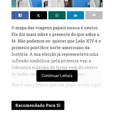
O mapa das viagens papais nunca é neutro.
Ele diz mais sobre o presente do que sobre a
fé. Não podemos es- quecer que Leão XIV é o
primeiro pontífice norte-americano da
história. A sua eleição já representava uma
inflexão simbólica: pela primeira vez, a
liderança máxima da Igreja vem do centro
do poder real global contemporâneo.
Continuar Leitura
Mas é nas viagens que um papa revela o que
pretende fazer com esse poder. E, até agora, o
Papa Leão foi parcimonioso: poucas
deslocações, todas carregadas de intenção,
Recomendado Para Si
evitando a agenda turística que marcou