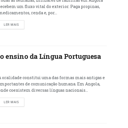
Todas as semanas, milhares de famílias em Angola
recebem um fluxo vital do exterior. Paga propinas,
medicamentos, renda e, por...
LER MAIS
no ensino da Língua Portuguesa
A oralidade constitui uma das formas mais antigas e
importantes de comunicação humana. Em Angola,
onde coexistem diversas línguas nacionais...
LER MAIS