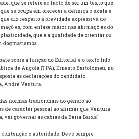
de, que se refere ao facto de ser um texto que
 que se ocupa em oferecer a definiçã o exata e
, que diz respeito à brevidade expressiva do
maçõ es, com ênfase maior nas afirmaçõ es do
a plasticidade, que é a qualidade de orientar ou
sem dogmatismos.
te sobre a função do Editorial é o texto lido
ública de Angola (TPA), Ernesto Bartolomeu, no
sposta às declarações do candidato
a, André Ventura.
 das normas tradicionais do género ao
es de carácter pessoal ao afirmar que Ventura
a, vai governar as cabras da Beira Baixa”.
er contenção e autoridade. Deve sempre