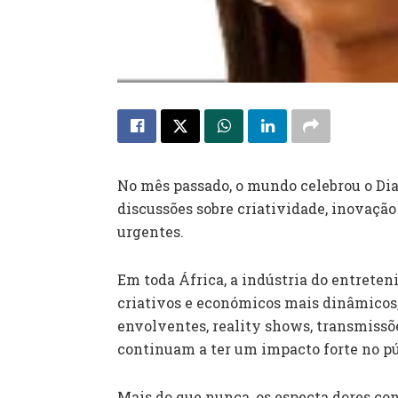
No mês passado, o mundo celebrou o Dia
discussões sobre criatividade, inovaçã
urgentes.
Em toda África, a indústria do entrete
criativos e económicos mais dinâmicos,
envolventes, reality shows, transmissõ
continuam a ter um impacto forte no pú
Mais do que nunca, os especta dores co