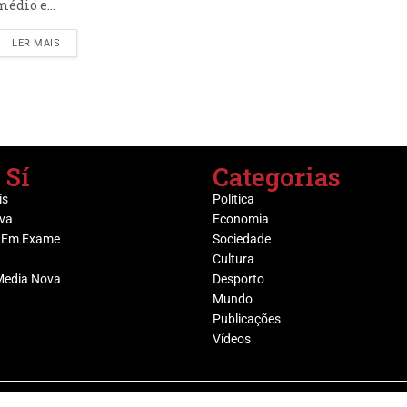
médio e...
LER MAIS
 Sí
Categorias
ís
Política
va
Economia
 Em Exame
Sociedade
Cultura
Media Nova
Desporto
Mundo
Publicações
Vídeos
@ Grupo Media Nova | Socijornal