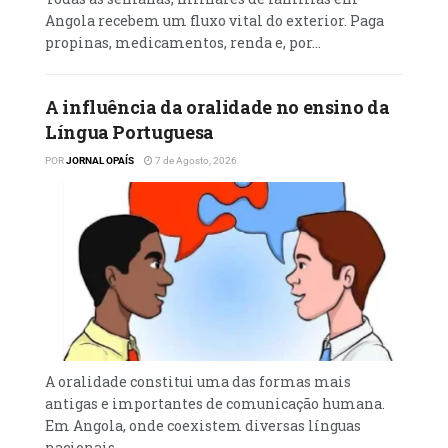
Angola recebem um fluxo vital do exterior. Paga
Portanto, é essencialmante uma velocidade
propinas, medicamentos, renda e, por...
adequada às condições da via e do tráfego.
Outro aspecto importante a considerar é o
A influência da oralidade no ensino da
impacto psicológico que a velocidade pode
Língua Portuguesa
ter sobre o motorista.Muitos acreditam que
POR
JORNAL OPAÍS
7 de Agosto, 2026
estão no controlo total do veículo, mas essa
percepção pode ser ilusória.
POR: Carlos pedro
Luanda, Samba
A oralidade constitui uma das formas mais
antigas e importantes de comunicação humana.
Em Angola, onde coexistem diversas línguas
nacionais...