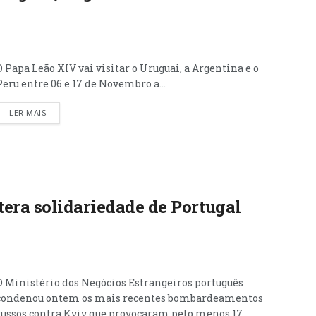
O Papa Leão XIV vai visitar o Uruguai, a Argentina e o
Peru entre 06 e 17 de Novembro a...
LER MAIS
era solidariedade de Portugal
O Ministério dos Negócios Estrangeiros português
condenou ontem os mais recentes bombardeamentos
russos contra Kyiv que provocaram pelo menos 17...