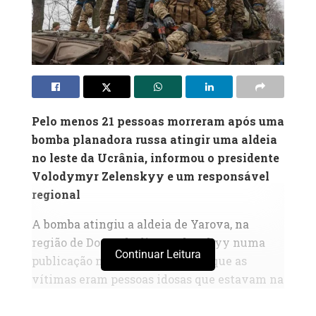
Pelo menos 21 pessoas morreram após uma
bomba planadora russa atingir uma aldeia
no leste da Ucrânia, informou o presidente
Volodymyr Zelenskyy e um responsável
regional
A bomba atingiu a aldeia de Yarova, na
região de Donetsk, disse Zelenskyy numa
Continuar Leitura
publicação no X, acrescentando que as
vítimas eram pessoas idosas que estavam na
fila para receber as suas pensões.