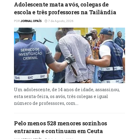
Adolescente mata avós, colegas de
ucranianas no mesmo ano.
escola e três professores na Tailândia
Com os esforços de paz liderados pelos EUA
POR
JORNAL OPAÍS
7 de Agosto, 2026
sem avanços nos últimos meses, a Rússia
tem intensificado os seus ataques aéreos na
Ucrânia.
No domingo, a capital Kiev foi atingida por
drones e mísseis no maior ataque aéreo
desde que a guerra total da Rússia na
Ucrânia começou em fevereiro de 2022. Esse
ataque também atingiu o edifício principal
Um adolescente, de 14 anos de idade, assassinou,
do parlamento da Ucrânia pela primeira vez
esta sexta-feira, os avós, três colegas e igual
desde a invasão em larga escala.
número de professores, com...
Pelo menos 528 menores sozinhos
entraram e continuam em Ceuta