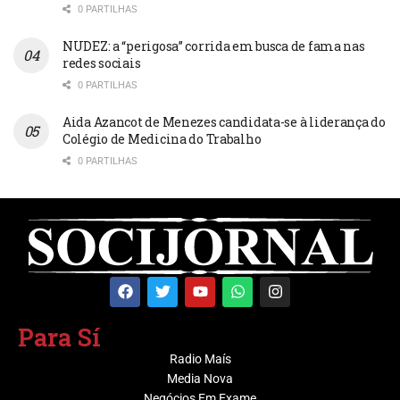
0 PARTILHAS
NUDEZ: a “perigosa” corrida em busca de fama nas
redes sociais
0 PARTILHAS
Aida Azancot de Menezes candidata-se à liderança do
Colégio de Medicina do Trabalho
0 PARTILHAS
Para Sí
Radio Maís
Media Nova
Negócios Em Exame