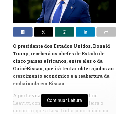
O presidente dos Estados Unidos, Donald
Trump, receberá os chefes de Estado de
cinco países africanos, entre eles o da
GuinéBissau, que irá tentar obter ajudas ao
crescimento económico e a reabertura da
embaixada em Bissau
A porta-voz da Casa Branca, Karoline
Continuar Leitura
Leavitt, confirmou esta segunda-feira o
encontro, que a Lusa tinha já noticiado na
semana passada, quando fontes do Governo
em Bissau revelaram que Sissoco Embaló