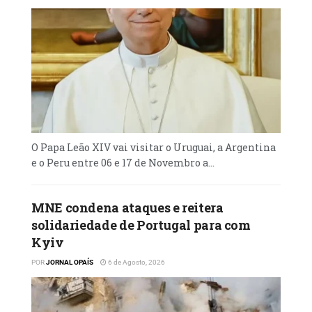
minerais críticos na África Ocidental.
Trump, segundo uma fonte da Presidência
dos Estados Unidos, acredita que os países
africanos oferecem “oportunidades
comerciais incríveis” com benefícios tanto
para a população norte-americana como para
essas nações.
O Papa Leão XIV vai visitar o Uruguai, a Argentina
e o Peru entre 06 e 17 de Novembro a...
MNE condena ataques e reitera
solidariedade de Portugal para com
Kyiv
POR
JORNAL OPAÍS
6 de Agosto, 2026