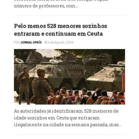
compaixão, inspirado na parábola do ‘bom
número de professores, com...
samaritano’.
“Esta história continua a desafiar-nos
Pelo menos 528 menores sozinhos
também hoje, interpela a nossa vida, abala a
entraram e continuam em Ceuta
tranquilidade das nossas consciências
POR
JORNAL OPAÍS
6 de Agosto, 2026
adormecidas ou distraídas e provoca-nos
contra o risco de uma fé acomodada,
ordenada na observância exterior da lei, mas
incapaz de sentir e agir com a mesma
compaixão de Deus”, afirmou
As autoridades já identificaram 528 menores de
idade sozinhos em Ceuta que entraram
ilegalmente na cidade na semana passada, mas...