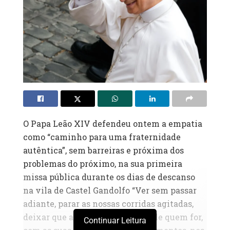
O Papa Leão XIV defendeu ontem a empatia
como “caminho para uma fraternidade
autêntica”, sem barreiras e próxima dos
problemas do próximo, na sua primeira
missa pública durante os dias de descanso
na vila de Castel Gandolfo “Ver sem passar
adiante, parar as nossas corridas agitadas,
deixar que a vida do outro, seja ele quem for,
Continuar Leitura