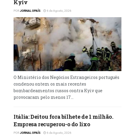
Kyiv
missão multinacional de apoio à segurança
que os quenianos vão liderar e que a ONU
POR
JORNAL OPAÍS
6 de Agosto, 2026
aprovou em Outubro passado.
O Ministério dos Negócios Estrangeiros português
condenou ontem os mais recentes
bombardeamentos russos contra Kyiv que
provocaram pelo menos 17...
Itália: Deitou fora bilhete de 1 milhão.
Empresa recuperou-o do lixo
POR
JORNAL OPAÍS
6 de Agosto, 2026