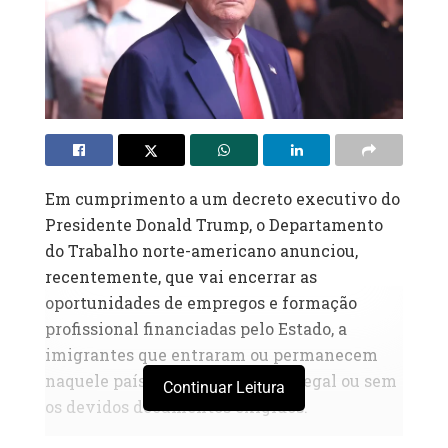
Em cumprimento a um decreto executivo do
Presidente Donald Trump, o Departamento
do Trabalho norte-americano anunciou,
recentemente, que vai encerrar as
oportunidades de empregos e formação
profissional financiadas pelo Estado, a
imigrantes que entraram ou permanecem
naquele país sem a autorização legal ou sem
Continuar Leitura
os devidos documentos exigidos.