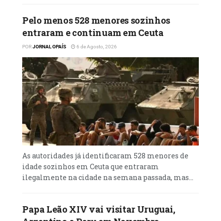
uma vez que este está empenhado em
respeitar o Estado de direito e em colocar os
Pelo menos 528 menores sozinhos
trabalhadores americanos em primeiro
entraram e continuam em Ceuta
lugar”, defendeu a secretária.
POR
JORNAL OPAÍS
6 de Agosto, 2026
As autoridades já identificaram 528 menores de
idade sozinhos em Ceuta que entraram
ilegalmente na cidade na semana passada, mas...
Papa Leão XIV vai visitar Uruguai,