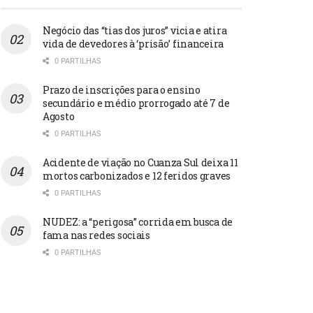
Negócio das “tias dos juros” vicia e atira
vida de devedores à ‘prisão’ financeira
0 PARTILHAS
Prazo de inscrições para o ensino
secundário e médio prorrogado até 7 de
Agosto
0 PARTILHAS
Acidente de viação no Cuanza Sul deixa 11
mortos carbonizados e 12 feridos graves
0 PARTILHAS
NUDEZ: a “perigosa” corrida em busca de
fama nas redes sociais
0 PARTILHAS