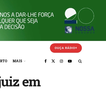
OUÇA RÁDIO+
ORTO
MAIS
 juiz em