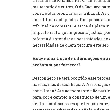
tribunais do Kilamba Kiaxi, de Viana, a
me recordo de outros. O de Cacuaco par
construídas próprias para tribunal. As 
em edifícios adaptados. Foi apenas a tr
tribunal de comarca. A troca da placa 
impacto real a quem procura justiça, po
reforma é entender as necessidades de q
necessidades de quem procura este ser-
Houve uma troca de informações entre
acabaram por fornecer?
Desconheço se terá ocorrido esse proce
havido, mas desconheço. A Associação 
consultada? Até ao momento não parti
para, por exemplo, a construção de um 
dentro das discussões que temos reali
arquitectos, advogados e oficiais de ju