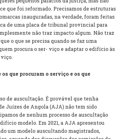
queles pequenos palácios da justiça, mas não
ece que foi reformado. Precisamos de estruturas
comarcas inauguradas, na verdade, foram feitas
oca de uma placa de tribunal provincial para
simplesmente não traz impacto algum. Não traz
rque o que se precisa quando se faz uma
uem procura o ser- viço e adaptar o edifício às
 viço.
 os que procuram o serviço e os que
sso de auscultação. É provável que tenha
de Juízes de Angola (AJA) não tem sido
cipamos de nenhum processo de auscultação
edifício modelo. Em 2021, a AJA apresentou
zado um modelo auscultando magistrados,
stiça, aquando das discussões das comissões de