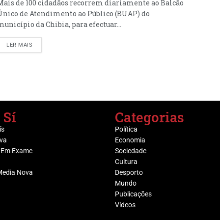
Mais de 100 cidadãos recorrem diariamente ao Balcão
Único de Atendimento ao Público (BUAP) do
município da Chibia, para efectuar...
LER MAIS
 Sí
Categorias
ís
Política
va
Economia
 Em Exame
Sociedade
Cultura
Media Nova
Desporto
Mundo
Publicações
Vídeos