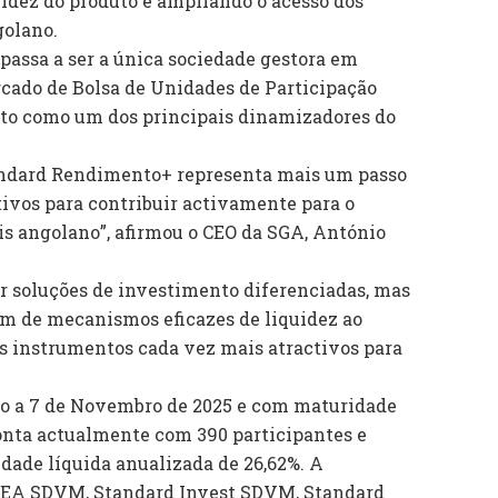
uidez do produto e ampliando o acesso dos
golano.
passa a ser a única sociedade gestora em
cado de Bolsa de Unidades de Participação
to como um dos principais dinamizadores do
andard Rendimento+ representa mais um passo
tivos para contribuir activamente para o
s angolano”, afirmou o CEO da SGA, António
ar soluções de investimento diferenciadas, mas
em de mecanismos eficazes de liquidez ao
es instrumentos cada vez mais atractivos para
o a 7 de Novembro de 2025 e com maturidade
onta actualmente com 390 participantes e
dade líquida anualizada de 26,62%. A
REA SDVM, Standard Invest SDVM, Standard