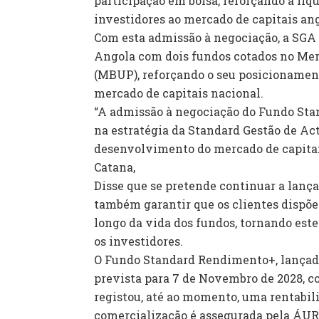
participação em bolsa, reforçando a liq
investidores ao mercado de capitais an
Com esta admissão à negociação, a SGA 
Angola com dois fundos cotados no Mer
(MBUP), reforçando o seu posicionamen
mercado de capitais nacional.
“A admissão à negociação do Fundo St
na estratégia da Standard Gestão de Ac
desenvolvimento do mercado de capitai
Catana,
Disse que se pretende continuar a lanç
também garantir que os clientes dispõ
longo da vida dos fundos, tornando est
os investidores.
O Fundo Standard Rendimento+, lançad
prevista para 7 de Novembro de 2028, c
registou, até ao momento, uma rentabili
comercialização é assegurada pela ÁU