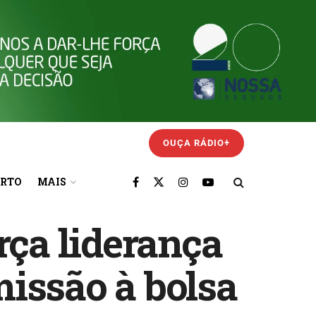
OUÇA RÁDIO+
ORTO
MAIS
rça liderança
issão à bolsa