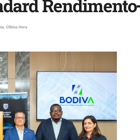
ndard Rendimento
ia
,
Última Hora