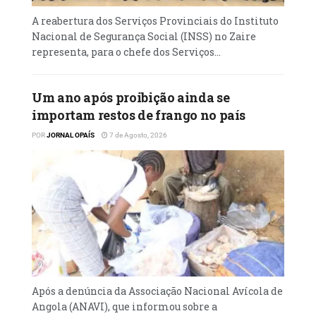
a sua real capacidade, principalmente no
A reabertura dos Serviços Provinciais do Instituto
que toca à produção de milho.
Nacional de Segurança Social (INSS) no Zaire
representa, para o chefe dos Serviços...
Nos últimos quatro anos, as sementes
produzidas pelo Jardim da Yoba, como as de
milho, feijão, trigo e de batata, já andam
Um ano após proibição ainda se
comprometidas, porque os clientes já estão à
importam restos de frango no país
espera.
POR
JORNAL OPAÍS
7 de Agosto, 2026
Para o produtor de adubo orgânico, Bernardo
Karitoko, o mais importante consiste no
trabalho que vem sob consequência do
incentivo, tanto para os produtores, quanto
para os investidores.
“Porque o que nós precisamos também é
apoio para aquisição de máquinas que
Após a denúncia da Associação Nacional Avícola de
possam acelerar e aumentar a qualidade do
Angola (ANAVI), que informou sobre a