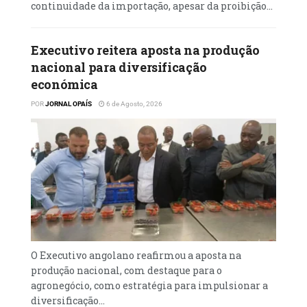
nosso produto ou o surgimento de mini-
continuidade da importação, apesar da proibição...
indústrias, nas nossas zonas de actuação”,
frisou bernardo Karitoko.
Executivo reitera aposta na produção
O engenheiro, que actua na região do canal
nacional para diversificação
de irrigação do Cafu, na província do Cunene,
económica
produz adubo orgânico, a partir do que
POR
JORNAL OPAÍS
6 de Agosto, 2026
considera como lixo, que inclui resto de
colheita, excluindo apenas metal e vidro.
O Executivo angolano reafirmou a aposta na
produção nacional, com destaque para o
agronegócio, como estratégia para impulsionar a
diversificação...