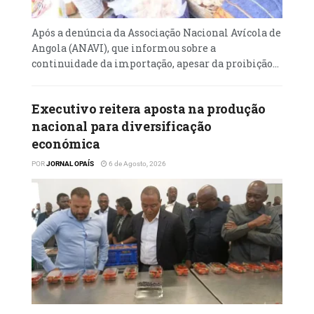
A iniciativa, acrescenta a nota, vem na
senda do compromisso do Governo de
Após a denúncia da Associação Nacional Avícola de
Angola de aumentar a oferta, em quantidade
Angola (ANAVI), que informou sobre a
e qualidade, dos indispensáveis serviços de
continuidade da importação, apesar da proibição...
energia e água para os angolanos. O ministro
da Energia e Águas, João Baptista Borges,
Executivo reitera aposta na produção
encabeça uma delegação do pelouro em
nacional para diversificação
visita de trabalho na China.
económica
POR
JORNAL OPAÍS
6 de Agosto, 2026