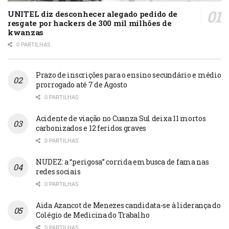
UNITEL diz desconhecer alegado pedido de
resgate por hackers de 300 mil milhões de
kwanzas
0 PARTILHAS
Prazo de inscrições para o ensino secundário e médio
prorrogado até 7 de Agosto
0 PARTILHAS
Acidente de viação no Cuanza Sul deixa 11 mortos
carbonizados e 12 feridos graves
0 PARTILHAS
NUDEZ: a “perigosa” corrida em busca de fama nas
redes sociais
0 PARTILHAS
Aida Azancot de Menezes candidata-se à liderança do
Colégio de Medicina do Trabalho
0 PARTILHAS