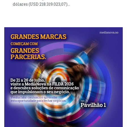
dólares (USD 218.319.023,07)...