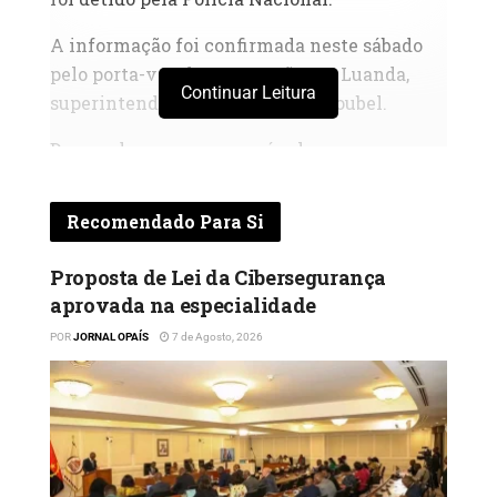
A informação foi confirmada neste sábado
pelo porta-voz da corporação em Luanda,
Continuar Leitura
superintendente-chefe Nestor Goubel.
De acordo com o responsável, o caso
aconteceu na manhã de sexta-feira, 15 de
Maio, por volta das 11h40, na estrada de
Recomendado Para Si
serviço junto ao mercado. O agente
encontrava-se em exercício de funções
Proposta de Lei da Cibersegurança
quando mandou parar uma viatura que
aprovada na especialidade
efectuava serviço de táxi.
POR
JORNAL OPAÍS
7 de Agosto, 2026
O automobilista desobedeceu à ordem de
paragem e continuou a marcha em direcção
ao regulador de trânsito, colocando em risco
a integridade física do efectivo policial.