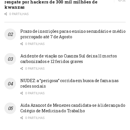
resgate por hackers de 300 mil milhões de
kwanzas
0 PARTILHAS
Prazo de inscrições para o ensino secundário e médio
prorrogado até 7 de Agosto
0 PARTILHAS
Acidente de viação no Cuanza Sul deixa 11 mortos
carbonizados e 12 feridos graves
0 PARTILHAS
NUDEZ: a “perigosa” corrida em busca de fama nas
redes sociais
0 PARTILHAS
Aida Azancot de Menezes candidata-se à liderança do
Colégio de Medicina do Trabalho
0 PARTILHAS