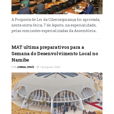
Perante a situação, e numa tentativa de
evitar ser atropelado, o agente acabou por se
agarrar à lateral da viatura, enquanto o
A Proposta de Lei da Cibersegurança foi aprovada,
motorista prosseguia em movimento.
nesta sexta-feira, 7 de Agosto, na especialidade,
pelas comissões especializadas da Assembleia...
As imagens do momento foram registadas
por populares e rapidamente circularam nas
redes sociais.
MAT ultima preparativos para a
Semana do Desenvolvimento Local no
“Após o sucedido, a Polícia Nacional iniciou
Namibe
diligências que resultaram na localização e
POR
JORNAL OPAÍS
7 de Agosto, 2026
detenção do motorista”, explicou.