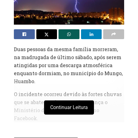
Duas pessoas da mesma família morreram,
na madrugada de último sábado, após serem
atingidas por uma descarga atmosférica
enquanto dormiam, no município do Mungo,
Huambo.
O incidente ocorreu devido às fortes chuvas
que se abatem sobre a região, avança o
Continuar Leitura
Ministério do Interior (MININT) no
Facebook.
De acordo com o delegado municipal do