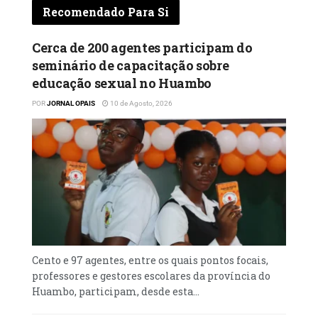
MININT na região, António Damião Neto, “a
Recomendado Para Si
descarga atingiu directamente a moradia
das vítimas, uma mulher de 55 anos e o filho
Cerca de 200 agentes participam do
de 15, causando a morte imediata de ambos”.
seminário de capacitação sobre
educação sexual no Huambo
POR
JORNAL OPAIS
10 de Agosto, 2026
Cento e 97 agentes, entre os quais pontos focais,
professores e gestores escolares da província do
Huambo, participam, desde esta...