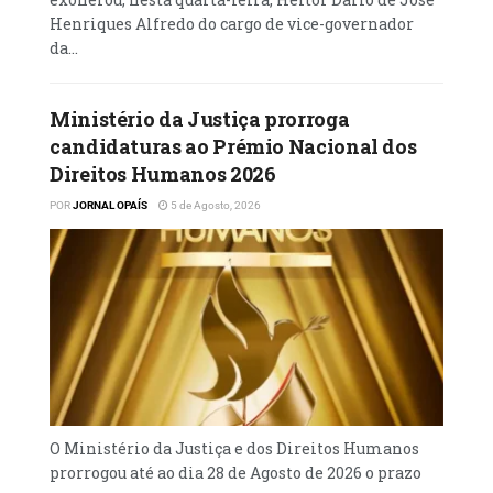
ou postos de abastecimentos nestas acções
Henriques Alfredo do cargo de vice-governador
contrabandistas, a lei também prevê
da...
sanções, incluindo a perda da licença para o
exercício da actividade.
Ministério da Justiça prorroga
candidaturas ao Prémio Nacional dos
Direitos Humanos 2026
O tráfico de combustíveis e recursos
POR
JORNAL OPAÍS
5 de Agosto, 2026
minerais e seus efeitos, assim como as
medidas levadas a cabo pelo Executivo para
o combate à estas práticas, foi um dos pontos
constantes do 10° Fórum dos Municípios e
Cidades de Angola, que decorre na cidade
Malanje.
O tema foi apresentado pelo ministro de
O Ministério da Justiça e dos Direitos Humanos
prorrogou até ao dia 28 de Agosto de 2026 o prazo
Estado e Chefe da Casa Militar do Presidente