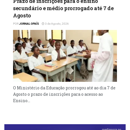
Prazo de inscrições para o ensino
populações”, referiu.
secundário e médio prorrogado até 7 de
Agosto
POR
JORNAL OPAÍS
3 de Agosto, 2026
Segundo o governante, a Lei n° 5/24 do
Combate ao Contrabando aos Produtos
Petrolíferos, recentemente aprovado pela
Assembleia Nacional, vem reforçar o
combate a este mal.
O Ministério da Educação prorrogou até ao dia 7 de
Agosto o prazo de inscrições para o acesso ao
Ensino...