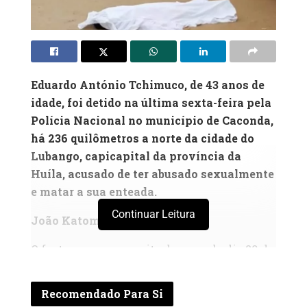
Eduardo António Tchimuco, de 43 anos de
idade, foi detido na última sexta-feira pela
Polícia Nacional no município de Caconda,
há 236 quilômetros a norte da cidade do
Lubango, capicapital da província da
Huíla, acusado de ter abusado sexualmente
e matar a sua enteada.
Continuar Leitura
João Katombela, na Huíla
O facto ocorreu na noite do passado dia 29 do
mês de Fevereiro, quando a vítima, de 20
anos de idade, saia da sua residência na
Recomendado Para Si
localidade do Cusse, que dista a 50