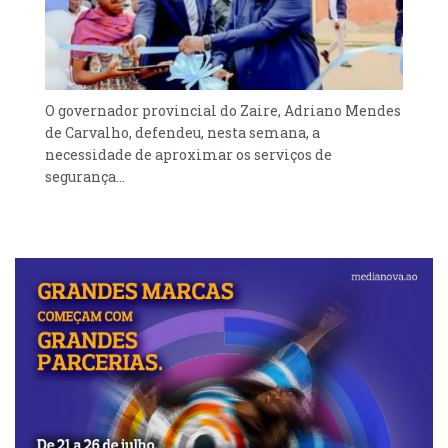
aconteceu. A minha filha não me obedecia.
Sempre que lhe mandasse alguma coisa, não
cumpria. Eu não abusei sexualmente a
minha filha, eu retirei-lhe as roupas sim,
O governador provincial do Zaire, Adriano Mendes
porque fui eu quem comprou as mesmas, por
de Carvalho, defendeu, nesta semana, a
isso retirei dela”, assumiu.
necessidade de aproximar os serviços de
segurança...
O sub-inspector Manuel Ernesto informou
que a nível do município de Caconda a
situação da criminalidade está controlada,
sobretudo aos casos de roubo e furto de gado
bovino e caprino.
Ainda assim, revelou a nossa fonte, as
autoridades policiais naquele município da
província da Huíla estão preocupadas com a
existência de casos de roubo e furto de
motorizadas, com recurso a armas de fogo e