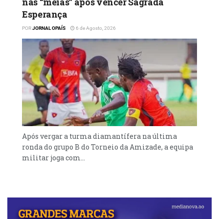
nas “meias” após vencer Sagrada
Esperança
POR
JORNAL OPAÍS
6 de Agosto, 2026
Após vergar a turma diamantífera na última
ronda do grupo B do Torneio da Amizade, a equipa
militar joga com...