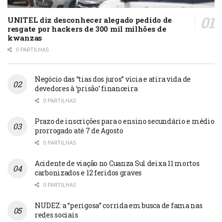
UNITEL diz desconhecer alegado pedido de
resgate por hackers de 300 mil milhões de
kwanzas
0 PARTILHAS
Negócio das “tias dos juros” vicia e atira vida de
devedores à ‘prisão’ financeira
0 PARTILHAS
Prazo de inscrições para o ensino secundário e médio
prorrogado até 7 de Agosto
0 PARTILHAS
Acidente de viação no Cuanza Sul deixa 11 mortos
carbonizados e 12 feridos graves
0 PARTILHAS
NUDEZ: a “perigosa” corrida em busca de fama nas
redes sociais