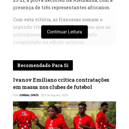
presença de três representantes africanos.
Com esta vitória, as francesas somam o
segundo título do Mundial, ao passo que as
Continuar Leitura
norueguesas deixam escapar o título
conquistado na edição anterior.
Recomendado Para Si
Ivanov Emiliano critica contratações
em massa nos clubes de futebol
POR
JORNAL OPAÍS
6 de Agosto, 2026