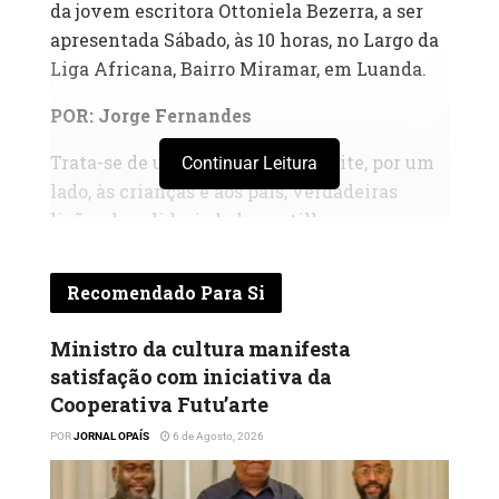
da jovem escritora Ottoniela Bezerra, a ser
apresentada Sábado, às 10 horas, no Largo da
Liga Africana, Bairro Miramar, em Luanda.
POR: Jorge Fernandes
Trata-se de uma obra que transmite, por um
Continuar Leitura
lado, às crianças e aos pais, verdadeiras
lições de solidariedade, partilha e amor ao
próximo, respeito pelos mais adultos, a
obediência e demais valores morais. Por
Recomendado Para Si
outro lado, retrata as belezas naturais da
província de Luanda, com as respectivas
Ministro da cultura manifesta
localizações. Na sua parte final, o livro
satisfação com iniciativa da
oferece um espaço para actividades em que
Cooperativa Futu’arte
as crianças poderão, sobretudo as que ainda
POR
JORNAL OPAÍS
6 de Agosto, 2026
não sabem ler, colorir e fazer exercícios de
cultura geral com a ajuda dos pais, irmãos,