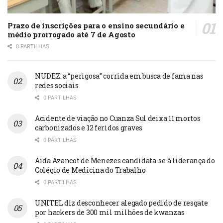
Prazo de inscrições para o ensino secundário e
médio prorrogado até 7 de Agosto
0 PARTILHAS
NUDEZ: a “perigosa” corrida em busca de fama nas
redes sociais
0 PARTILHAS
Acidente de viação no Cuanza Sul deixa 11 mortos
carbonizados e 12 feridos graves
0 PARTILHAS
Aida Azancot de Menezes candidata-se à liderança do
Colégio de Medicina do Trabalho
0 PARTILHAS
UNITEL diz desconhecer alegado pedido de resgate
por hackers de 300 mil milhões de kwanzas