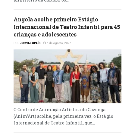
instrumento científico, que serve para
facilitar a comunicação institucional e
Angola acolhe primeiro Estágio
organizacional entre os sujeitos. Estamos a
Internacional de Teatro Infantil para 45
vender também no Namibe por ser uma
crianças e adolescentes
província que promove o trabalho
jornalístico e que forma jornalistas”, disse.
POR
JORNAL OPAÍS
6 de Agosto, 2026
O Centro de Animação Artística do Cazenga
(Anim’Art) acolhe, pela primeira vez, o Está gio
Internacional de Teatro Infantil, que...